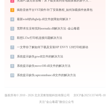
2
光遇PC版完全攻略：从下载安装到全地图探索的新手入门指南（2026最新）
3
疯歌音效平台VST插件/补丁安装教程_如何加载插件效果包
4
最新win8的dbghelp.dll文件故障如何解决？
5
荒野求生没有找到normaliz.dll解决方法 -金山毒霸
6
联想L15w打印机连接问题解决方法
7
一文带你了解如何下载及安装HP ENVY 120打印机驱动
8
系统提示缺失gswdll文件的解决方法
9
系统提示缺失msvcr100.dll文件的解决方法
10
系统提示缺失captcommbase.dll文件的解决方法
版权所有© 2010 - 2026 北京灵豹智能科技有限公司
京ICP备2025133740号-18
关注“金山毒霸”微信公众号