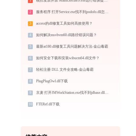
1
税控发票开票 MainExecuteS.exe运行错误提示0xc000000d的解决办法
2
服务程序 打开Service.exe找不到podofo.dll怎么办
3
access的dll修复工具如何高效使用？
4
如何解决msvbvm60.dll路径错误问题？
5
最新at180.dll修复工具问题解决方法-金山毒霸
6
如何安全下载和安装wibucm64.dll文件？
7
轻松注册 DLL 文件全攻略-金山毒霸
8
PlugPlugOwl.dll下载
9
京麦 打开JMWorkStation.exe找不到jdbase.dll怎么办
10
FTERef.dll下载