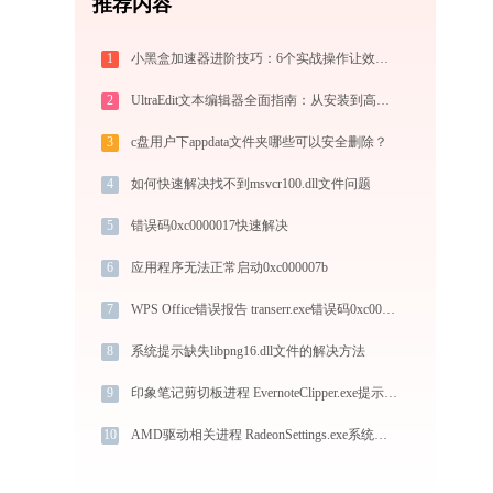
推荐内容
1
小黑盒加速器进阶技巧：6个实战操作让效率翻倍
2
UltraEdit文本编辑器全面指南：从安装到高级技巧一篇就够（附快捷键大全）
3
c盘用户下appdata文件夹哪些可以安全删除？
4
如何快速解决找不到msvcr100.dll文件问题
5
错误码0xc0000017快速解决
6
应用程序无法正常启动0xc000007b
7
WPS Office错误报告 transerr.exe错误码0xc000000d处理办法
8
系统提示缺失libpng16.dll文件的解决方法
9
印象笔记剪切板进程 EvernoteClipper.exe提示缺少libxml2.dll文件的解决办法
10
AMD驱动相关进程 RadeonSettings.exe系统错误msvcr100.dll丢失如何解决