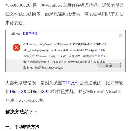
“0xc0000020”是一种Windows应用程序错误代码，通常表明某
些文件缺失或损坏。如果您遇到此错误，可以尝试用以下方法
来修复它。
adb.exe -
损坏的映像
C:\Users\xxx\AppData\Local\Packages\51456GRIDGAME.APKForWi
n11_g94vhgmp24j9g\LocalState\platform-tools\
AdbWinApi.dll
没有
被指定在 Windows 上运行，或者它包含错误。请尝试使用原始安
装介质重新安装程序，或联系你的系统管理员或软件供应商以获
取支持。错误状态 0xc0000020。
大部分系统错误，是因为某些
DLL文件
丢失造成的，比如未安
装
DirectX
9或
DirectX 9
.0组件已损坏、缺少Microsoft Visual C
++库、未安装.net库。
解决方法如下：
一、 手动解决方法