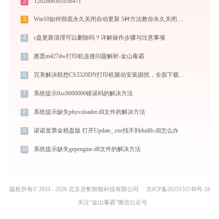
2
T202606301058471
3
Win10如何彻底永久关闭自动更新 5种方法教你永久关闭win10自动更新
4
c盘更新清理可以删除吗？详解操作步骤与注意事项
5
惠普m427dw打印机连接问题解析-金山毒霸
6
完美解决联想CS3320DN打印机驱动安装困扰，全面下载安装教程
7
系统提示0xc0000006错误码的解决方法
8
系统提示缺失physxloader.dll文件的解决方法
9
诺诺发票金税盘版 打开Update_.exe找不到duilib.dll怎么办
10
系统提示缺失gepengine.dll文件的解决方法
版权所有© 2010 - 2026 北京灵豹智能科技有限公司
京ICP备2025133740号-18
关注“金山毒霸”微信公众号