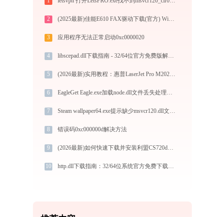
1
letsvpn 打开LetsPRO.exe找不到msvcr120_clr0400.dll怎么办
2
(2025最新)佳能E610 FAX驱动下载(官方) Win10/Win11支持
3
应用程序无法正常启动0xc0000020
4
libscepad.dll下载指南 - 32/64位官方免费版解决DLL缺失问题
5
(2026最新)实用教程：惠普LaserJet Pro M202n(C6N20A)打印机驱动的下载与安装技巧
6
EagleGet Eagle.exe加载node.dll文件丢失处理办法
7
Steam wallpaper64.exe提示缺少msvcr120.dll文件的解决办法
8
错误码0xc000000d解决方法
9
(2026最新)如何快速下载并安装利盟CS720de打印机驱动：详细步骤解析
10
http.dll下载指南：32/64位系统官方免费下载及修复教程