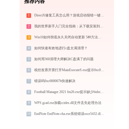
推荐内容
1
DirectX修复工具怎么用？游戏启动报错一键修复全攻略
2
我的世界新手入门完全指南：从下载安装到生存第一天，一篇讲透
3
Win10如何彻底永久关闭自动更新 5种方法教你永久关闭win10自动更新
4
如何快速有效地进行c盘太满清理？
5
如何用360清理大师解决C盘满了的问题
6
税控发票开票打开MainExecuteS.exe提示0xc000000d错误码怎么办
7
错误码0xc000007b快速解决
8
Football Manager 2021 fm26.exe提示缺少bidstack-cpp-sdk.dll文件的解决办法
9
WPS gcad.exe加载cctdes.dll文件丢失处理办法
10
EndNote EndNote-cha.exe系统错误ssce5432.dll丢失如何解决