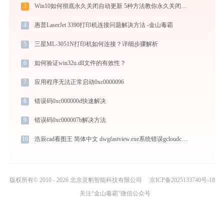
3
Win10如何彻底永久关闭自动更新 5种方法教你永久关闭win10自动更新
4
惠普LaserJet 3390打印机连接问题解决方法 -金山毒霸
5
三星ML-3051N打印机如何连接？详细步骤解析
6
如何验证win32u.dll文件的有效性？
7
应用程序无法正常启动0xc0000096
8
错误码0xc000000d快速解决
9
错误码0xc000007b解决方法
10
浩辰cad看图王 简体中文 dwgfastview.exe系统错误gcloudcomm.dll丢失如何解决
版权所有© 2010 - 2026 北京灵豹智能科技有限公司
京ICP备2025133740号-18
关注“金山毒霸”微信公众号