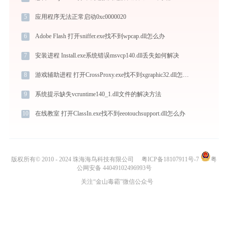
5
应用程序无法正常启动0xc0000020
6
Adobe Flash 打开sniffer.exe找不到wpcap.dll怎么办
7
安装进程 Install.exe系统错误msvcp140.dll丢失如何解决
8
游戏辅助进程 打开CrossProxy.exe找不到xgraphic32.dll怎么办
9
系统提示缺失vcruntime140_1.dll文件的解决方法
10
在线教室 打开ClassIn.exe找不到eeotouchsupport.dll怎么办
版权所有© 2010 - 2024 珠海海鸟科技有限公司
粤ICP备18107911号-7
粤
公网安备 44049102496993号
关注“金山毒霸”微信公众号