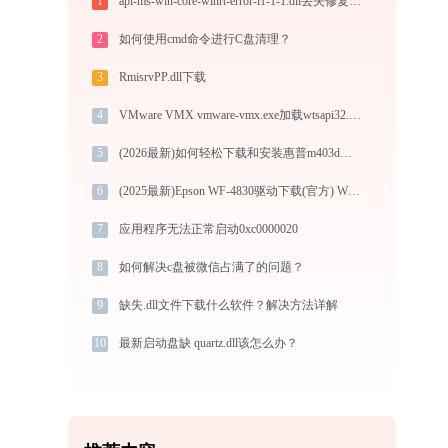
1
api-ms-win-core-winrt-error-l1-1-1.dll丢失修复 - 解决程序无法启动报错
2
如何使用cmd命令进行C盘清理？
3
RmisrvPP.dll下载
4
VMware VMX vmware-vmx.exe加载wtsapi32.dll文件丢失处理办法
5
(2026最新)如何轻松下载和安装惠普m403d打印机驱动？跟着这篇指南走
6
(2025最新)Epson WF-4830驱动下载(官方) Win10/Win11支持
7
应用程序无法正常启动0xc0000020
8
如何解决c盘被微信占满了的问题？
9
缺失.dll文件下载什么软件？解决方法详解
10
最新启动盘缺 quartz.dll该怎么办？