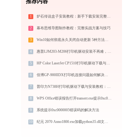
推荐内容
1
炉石传说盒子安装教程：新手下载安装完整指南
2
幕布思维导图制作教程：完整实战方案与技巧
3
Win10如何彻底永久关闭自动更新 5种方法教你永久关闭win10自动更新
4
惠普LJM203-M206打印机驱动安装不再难，跟着这些步骤一学就会
5
HP Color LaserJet CP1510打印机驱动下载与安装教程：新手也能轻松搞定
6
佳博GP-900IIDX打印机连接问题如何解决？-金山毒霸
7
普印力N738H打印机驱动下载与安装教程：新手也能轻松搞定
8
WPS Office错误报告打开transerr.exe提示0xc000000d错误码怎么办
9
系统提示0xc0000005错误码的解决方法
10
纪元 2070 Anno1800.exe加载python35.dll文件丢失处理办法