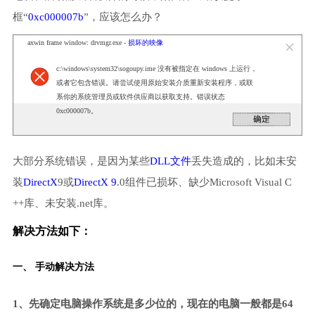
框“
0xc000007b
”，应该怎么办？
axwin frame window: drvmgr.exe -
损坏的映像
c:\windows\system32\sogoupy.ime 没有被指定在 windows 上运行，
或者它包含错误。请尝试使用原始安装介质重新安装程序，或联
系你的系统管理员或软件供应商以获取支持。错误状态
0xc000007b。
大部分系统错误，是因为某些
DLL文件
丢失造成的，比如未安
装
DirectX
9或
DirectX 9
.0组件已损坏、缺少Microsoft Visual C
++库、未安装.net库。
解决方法如下：
一、 手动解决方法
1、先确定电脑操作系统是多少位的，现在的电脑一般都是64