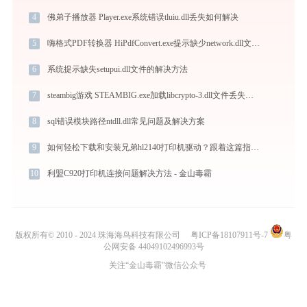
4
佛弟子播放器 Player.exe系统错误tluiu.dll丢失如何解决
5
嗨格式PDF转换器 HiPdfConvert.exe提示缺少network.dll文件的解决办法
6
系统提示缺失setupui.dll文件的解决方法
7
steambig游戏 STEAMBIG.exe加载libcrypto-3.dll文件丢失处理办法
8
sql错误模块路径ntdll.dll常见问题及解决方案
9
如何轻松下载和安装兄弟hl2140打印机驱动？跟着这篇指南走
10
利盟C920打印机连接问题解决方法 - 金山毒霸
版权所有© 2010 - 2024 珠海海鸟科技有限公司
粤ICP备18107911号-7
粤
公网安备 44049102496993号
关注“金山毒霸”微信公众号