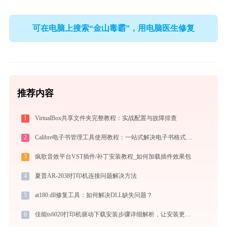
可在电脑上搜索“金山毒霸”，用电脑医生修复
推荐内容
1
VirtualBox共享文件夹完整教程：实战配置与故障排查
2
Calibre电子书管理工具使用教程：一站式解决电子书格式转换、元数据管理与设备同步
3
疯歌音效平台VST插件/补丁安装教程_如何加载插件效果包
4
夏普AR-2038打印机连接问题解决方法
5
at180.dll修复工具：如何解决DLL缺失问题？
6
佳能ts6020打印机驱动下载安装步骤详细解析，让安装更简单