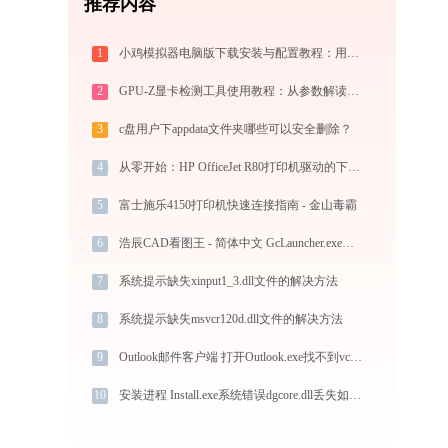
推荐内容
1
小鸡模拟器电脑版下载安装与配置教程：用电脑重温经典街机与掌机游戏
2
GPU-Z显卡检测工具使用教程：从参数解读到BIOS备份，一站式掌握显卡信息
3
c盘用户下appdata文件夹哪些可以安全删除？
4
从零开始：HP OfficeJet R80打印机驱动的下载及安装流程
5
富士施乐4150打印机快速连接指南 - 金山毒霸
6
浩辰CAD看图王 - 简体中文 GcLauncher.exe运行错误提示0xc000007b的解决办法
7
系统提示缺失xinput1_3.dll文件的解决方法
8
系统提示缺失msvcr120d.dll文件的解决方法
9
Outlook邮件客户端 打开Outlook.exe找不到vcruntime140_1.dll怎么办
10
安装进程 Install.exe系统错误dgcore.dll丢失如何解决