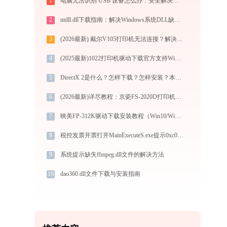
1
电脑无法识别 USB 设备怎么办：安全解决无法识别的 USB 设备及 USB 接口识别问题
2
ntdll.dll下载指南：解决Windows系统DLL缺失问题的完整方案（适用于Win7/10/11）
3
(2026最新) 戴尔V105打印机无法连接？解决方法详解 - 金山毒霸
4
(2025最新)1022打印机驱动下载官方支持Win10/Win11
5
DirectX 2是什么？怎样下载？怎样安装？本文详细介绍和演示
6
(2026最新)详尽教程：京瓷FS-2020D打印机驱动的正确下载与安装方式
7
映美FP-312K驱动下载安装教程（Win10/Win11）
8
税控发票开票打开MainExecuteS.exe提示0xc000000d错误码怎么办
9
系统提示缺失ffmpeg.dll文件的解决方法
10
dao360.dll文件下载与安装指南