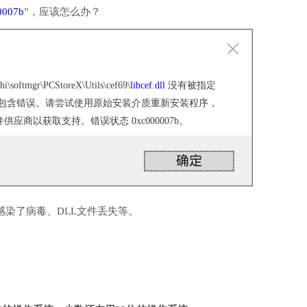
0007b
”，应该怎么办？
hi\softmgr\PCStoreX\Utils\cef69\
libcef.dll
没有被指定
或者它包含错误。请尝试使用原始安装介质重新安装程序，
应商以获取支持。错误状态 0xc000007b。
感染了病毒、DLL文件丢失等。