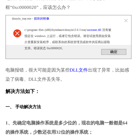
框“0xc0000020”，应该怎么办？
douyin_tray.exe -
损坏的映像
c:\program files (x86)\bytedance\douyin\3.0.1\tray\
sscronet.dll
没有被
指定在 windows 上运行，或者它包含错误。请尝试使用原始安装
介质重新安装程序，或联系你的系统管理员或软件供应商以获取
支持。错误状态 0xc0000020。
电脑报错，很大可能是因为某些
DLL文件
出现了异常，比如感
染了病毒、DLL文件丢失等。
解决方法如下：
一、 手动解决方法
1、先确定电脑操作系统是多少位的，现在的电脑一般都是64
的操作系统，少数还在用32位的操作系统；