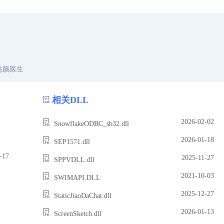
电脑医生
相关DLL
2026-02-02
SnowflakeODBC_sb32.dll
2026-01-18
SEP1571.dll
17
2025-11-27
SPPVDLL.dll
2021-10-03
SWIMAPI.DLL
2025-12-27
StaticJiaoDaChat.dll
2026-01-13
ScreenSketch.dll