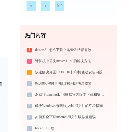
y
z
0~9
热门内容
1
directx8.1怎么下载？这些方法都有效
2
计算机中丢失msvcp11.dll的解决方法
3
快速解决奔图P3300DN打印机驱动安装问题，这篇文章告诉你方法
省
4
0x00000709打印机连接问题快速修复
5
.NET Framework 4.0微软官方版本下载和安装方法演示
文
6
解决Windows电脑缺少rld.dll文件的终极指南
7
如何安全下载msointl.dll文件以修复错误
8
libcef.dll下载