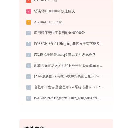
1
e_sqlite3.dll下载
2
错误码0xc000007b快速解决
3
AGT0411.DLL下载
4
应用程序无法正常启动0xc000007b
5
EOSSDK-Win64-Shipping.dll官方免费下载及安装指南 - 解决DLL缺失问题
6
PS2模拟器缺失msvcp140.dll文件怎么办？
7
新疆医保定点医药机构服务平台 DeepBlue.exe系统错误qcefview.dll丢失如何解决
8
(2026最新)如何有效下载并安装富士施乐DocuPrint 180EPS打印机驱动？全方位指导手册
9
含羞草销售管理 含羞草.exe系统错误kernel32.dll丢失如何解决
10
total war three kingdoms Three_Kingdoms.exe提示缺少optanedt_x64.dll文件的解决办法