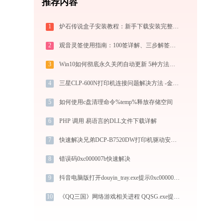
推荐内容
1
炉石传说盒子安装教程：新手下载安装完整指南
2
观音灵签使用指南：100签详解、三步解签法与六大场景解读
3
Win10如何彻底永久关闭自动更新 5种方法教你永久关闭win10自动更新
4
三星CLP-600N打印机连接问题解决方法 -金山毒霸
5
如何使用c盘清理命令%temp%释放存储空间
6
PHP 调用 易语言的DLL文件下载详解
7
快速解决兄弟DCP-B7520DW打印机驱动安装问题，这篇文章告诉你方法
8
错误码0xc000007b快速解决
9
抖音电脑版打开douyin_tray.exe提示0xc0000005错误码怎么办
10
《QQ三国》网络游戏相关进程 QQSG.exe提示缺少qqsgbase.dll文件的解决办法