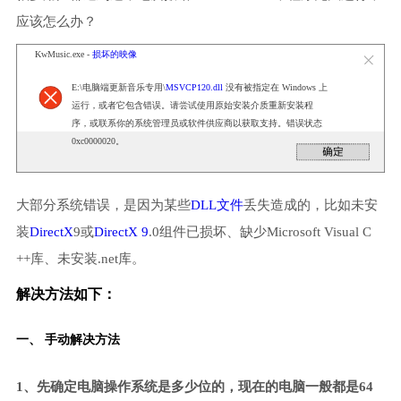
应该怎么办？
KwMusic.exe -
损坏的映像
E:\电脑端更新音乐专用\
MSVCP120.dll
没有被指定在 Windows 上
运行，或者它包含错误。请尝试使用原始安装介质重新安装程
序，或联系你的系统管理员或软件供应商以获取支持。错误状态
0xc0000020。
大部分系统错误，是因为某些
DLL文件
丢失造成的，比如未安
装
DirectX
9或
DirectX 9
.0组件已损坏、缺少Microsoft Visual C
++库、未安装.net库。
解决方法如下：
一、 手动解决方法
1、先确定电脑操作系统是多少位的，现在的电脑一般都是64