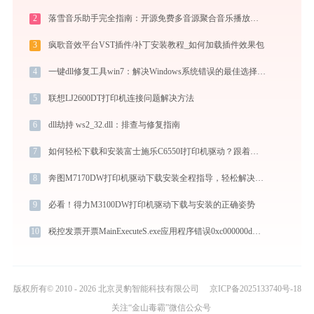
2
落雪音乐助手完全指南：开源免费多音源聚合音乐播放器的安装、配置与使用技巧（2026最新）
3
疯歌音效平台VST插件/补丁安装教程_如何加载插件效果包
4
一键dll修复工具win7：解决Windows系统错误的最佳选择 - 金山毒霸
5
联想LJ2600DT打印机连接问题解决方法
6
dll劫持 ws2_32.dll：排查与修复指南
7
如何轻松下载和安装富士施乐C6550I打印机驱动？跟着这篇指南走
8
奔图M7170DW打印机驱动下载安装全程指导，轻松解决打印问题
9
必看！得力M3100DW打印机驱动下载与安装的正确姿势
10
税控发票开票MainExecuteS.exe应用程序错误0xc000000d解决方法
版权所有© 2010 - 2026 北京灵豹智能科技有限公司
京ICP备2025133740号-18
关注“金山毒霸”微信公众号