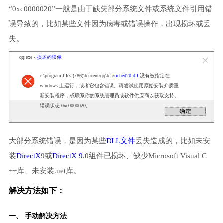
“0xc0000020”一般是由于缺失部分系统文件或系统文件引用错
误导致的，比如某些文件因为病毒或错误操作，出现损坏或丢
失。
qq.exe -
损坏的映像
c:\program files (x86)\tencent\qq\bin\
riched20.dll
没有被指定在
windows 上运行，或者它包含错误。请尝试使用原始安装介质重
新安装程序，或联系你的系统管理员或软件供应商以获取支持。
错误状态 0xc0000020。
大部分系统错误，是因为某些
DLL文件
丢失造成的，比如未安
装
DirectX
9或
DirectX 9
.0组件已损坏、缺少Microsoft Visual C
++库、未安装.net库。
解决方法如下：
一、 手动解决方法