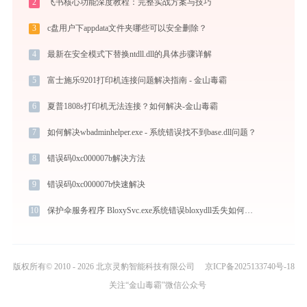
2
飞书核心功能深度教程：完整实战方案与技巧
3
c盘用户下appdata文件夹哪些可以安全删除？
4
最新在安全模式下替换ntdll.dll的具体步骤详解
5
富士施乐9201打印机连接问题解决指南 - 金山毒霸
6
夏普1808s打印机无法连接？如何解决-金山毒霸
7
如何解决wbadminhelper.exe - 系统错误找不到base.dll问题？
8
错误码0xc000007b解决方法
9
错误码0xc000007b快速解决
10
保护伞服务程序 BloxySvc.exe系统错误bloxydll丢失如何解决
版权所有© 2010 - 2026 北京灵豹智能科技有限公司
京ICP备2025133740号-18
关注“金山毒霸”微信公众号