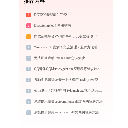
推荐内容
1
DGT202606301017062
2
DiskGenius完全使用指南
3
疯歌音效平台VST插件/补丁安装教程_如何加载插件效果包
4
Windows10C盘满了怎么清理？五种方法帮你解决问题
5
无法正常启动0xc0000006怎么解决
6
QQ音乐QQMusicAgent.exe应用程序错误0xc0000005解决方法
7
搜狗浏览器错误报告上报程序crashrpt.exe应用程序错误0xc0000017解决方法
8
金山卫士 启动程序 打开launch.exe找不到vcruntime140.dll怎么办
9
系统提示缺失captcommbase.dll文件的解决方法
10
系统提示缺失leafattrvieui.dll文件的解决方法