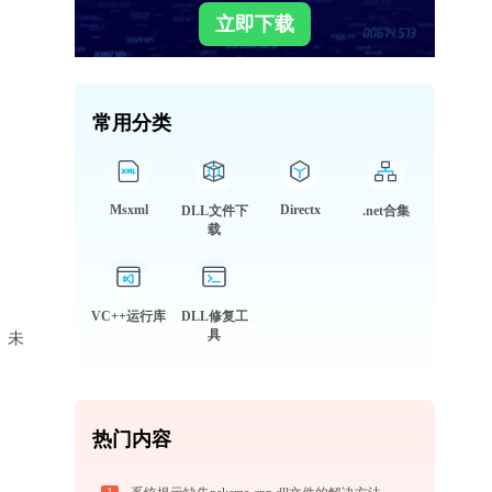
立即下载
常用分类
Msxml
Directx
DLL文件下
.net合集
载
VC++运行库
DLL修复工
具
库、未
热门内容