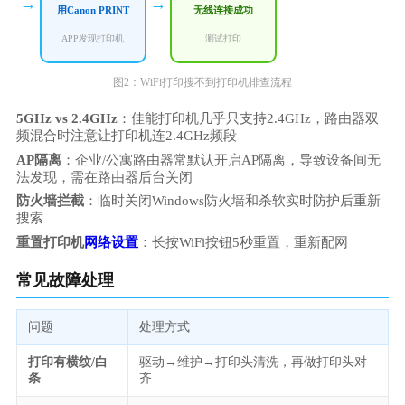
→
→
用Canon PRINT
无线连接成功
APP发现打印机
测试打印
图2：WiFi打印搜不到打印机排查流程
5GHz vs 2.4GHz
：佳能打印机几乎只支持2.4GHz，路由器双
频混合时注意让打印机连2.4GHz频段
AP隔离
：企业/公寓路由器常默认开启AP隔离，导致设备间无
法发现，需在路由器后台关闭
防火墙拦截
：临时关闭Windows防火墙和杀软实时防护后重新
搜索
重置打印机
网络设置
：长按WiFi按钮5秒重置，重新配网
常见故障处理
问题
处理方式
打印有横纹/白
驱动→维护→打印头清洗，再做打印头对
条
齐