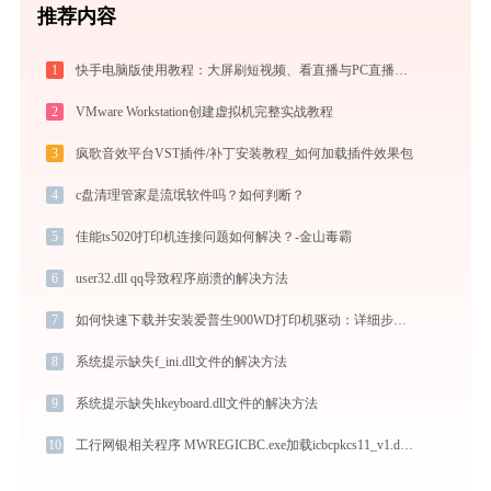
推荐内容
1
快手电脑版使用教程：大屏刷短视频、看直播与PC直播伴侣一站式指南
2
VMware Workstation创建虚拟机完整实战教程
3
疯歌音效平台VST插件/补丁安装教程_如何加载插件效果包
4
c盘清理管家是流氓软件吗？如何判断？
5
佳能ts5020打印机连接问题如何解决？-金山毒霸
6
user32.dll qq导致程序崩溃的解决方法
7
如何快速下载并安装爱普生900WD打印机驱动：详细步骤解析
8
系统提示缺失f_ini.dll文件的解决方法
9
系统提示缺失hkeyboard.dll文件的解决方法
10
工行网银相关程序 MWREGICBC.exe加载icbcpkcs11_v1.dll文件丢失处理办法