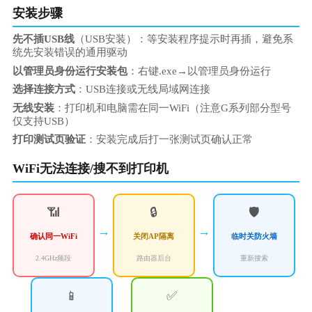
安装步骤
先不插USB线
（USB安装）：等安装程序提示时再插，避免系
统先安装错误的通用驱动
以管理员身份运行安装包
：右键.exe→以管理员身份运行
选择连接方式
：USB连接或无线局域网连接
无线安装
：打印机和电脑需在同一WiFi（注意G系列部分型号
仅支持USB）
打印测试页验证
：安装完成后打一张测试页确认正常
WiFi无法连接/搜不到打印机
📶
🔒
🛡️
→
→
确认同一WiFi
关闭AP隔离
临时关防火墙
2.4GHz频段
路由器后台
重新搜索
📱
✅