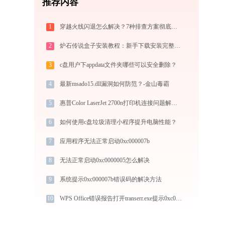
推荐内容
1
穿越火线闪退怎么解决？7种排查方案彻底修复
2
炉石传说盒子安装教程：新手下载安装完整指南
3
c盘用户下appdata文件夹哪些可以安全删除？
4
最新msado15.dll漏洞如何防范？-金山毒霸
5
惠普Color LaserJet 2700n打印机连接问题解决方法 - 金山毒霸
6
如何使用c盘垃圾清理小程序提升电脑性能？
7
应用程序无法正常启动0xc000007b
8
无法正常启动0xc0000005怎么解决
9
系统提示0xc000007b错误码的解决方法
10
WPS Office错误报告打开transerr.exe提示0xc000000d错误码怎么办