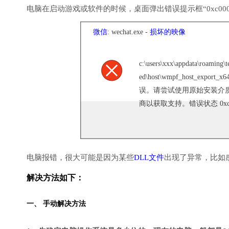
电脑在启动游戏或软件的时候，桌面弹出错误提示框“0xc000
微信
: wechat.exe -
损坏的映像
c:\users\xxx\appdata\roaming\
ed\host\wmpf_host_exp
误。请尝试使用原始安装介
商以获取支持。错误状态 0xc0
电脑报错，很大可能是因为某些
DLL文件
出现了异常，比如
解决方法如下：
一、 手动解决方法