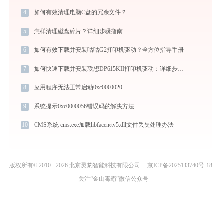
4
如何有效清理电脑C盘的冗余文件？
5
怎样清理磁盘碎片？详细步骤指南
6
如何有效下载并安装咕咕G2打印机驱动？全方位指导手册
7
如何快速下载并安装联想DP615KII打印机驱动：详细步骤解析
8
应用程序无法正常启动0xc0000020
9
系统提示0xc0000056错误码的解决方法
10
CMS系统 cms.exe加载libfacenetv5.dll文件丢失处理办法
版权所有© 2010 - 2026 北京灵豹智能科技有限公司
京ICP备2025133740号-18
关注“金山毒霸”微信公众号