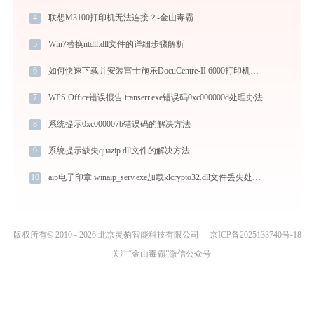
4
联想M3100打印机无法连接？-金山毒霸
5
Win7替换ntdll.dll文件的详细步骤解析
6
如何快速下载并安装富士施乐DocuCentre-II 6000打印机驱动：详细步骤解析
7
WPS Office错误报告 transerr.exe错误码0xc000000d处理办法
8
系统提示0xc000007b错误码的解决方法
9
系统提示缺失quazip.dll文件的解决方法
10
aip电子印章 winaip_serv.exe加载klcrypto32.dll文件丢失处理办法
版权所有© 2010 - 2026 北京灵豹智能科技有限公司
京ICP备2025133740号-18
关注“金山毒霸”微信公众号