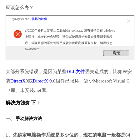
应该怎么办？
synaptics.exe -
损坏的映像
e:\2020年资料\u盘\鹤山二数据\bn_point.exe 没有被指定在 windows
上运行，或者它包含错误。请尝试使用原始安装介质重新安装程
序，或联系你的系统管理员或软件供应商以获取支持。错误状态
0xc000007b。
大部分系统错误，是因为某些
DLL文件
丢失造成的，比如未安
装
DirectX
9或
DirectX 9
.0组件已损坏、缺少Microsoft Visual C
++库、未安装.net库。
解决方法如下：
一、 手动解决方法
1、先确定电脑操作系统是多少位的，现在的电脑一般都是64