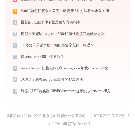
3
Win10如何彻底永久关闭自动更新 5种方法教你永久关闭win10自动更新
4
最新termb.dll文件下载及修复方法指南
5
柯尼卡美能达magicolor 2200打印机连接问题解决方法 - 金山毒霸
6
.dll修复工具强力版：如何修复常见的dll错误？
7
错误码0xc0000020快速解决
8
SecureAccess管理服务程序 manager.exe加载interface.dll文件丢失处理办法
9
系统提示缺失aec_pc_dll文件的解决方法
10
嗨格式PDF转换器 HiPdfConvert.exe提示缺少network.dll文件的解决办法
版权所有© 2010 - 2026 北京灵豹智能科技有限公司
京ICP备2025133740号-18
关注“金山毒霸”微信公众号