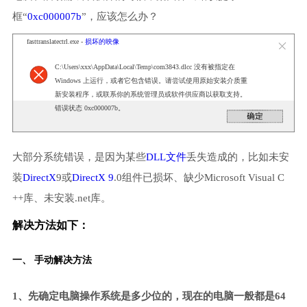
框“
0xc000007b
”，应该怎么办？
fasttranslatectrl.exe -
损坏的映像
C:\Users\xxx\AppData\Local\Temp\com3843.dlcc 没有被指定在
Windows 上运行，或者它包含错误。请尝试使用原始安装介质重
新安装程序，或联系你的系统管理员或软件供应商以获取支持。
错误状态 0xc000007b。
大部分系统错误，是因为某些
DLL文件
丢失造成的，比如未安
装
DirectX
9或
DirectX 9
.0组件已损坏、缺少Microsoft Visual C
++库、未安装.net库。
解决方法如下：
一、 手动解决方法
1、先确定电脑操作系统是多少位的，现在的电脑一般都是64