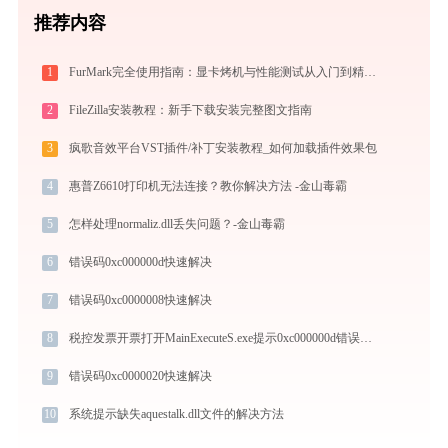
推荐内容
1
FurMark完全使用指南：显卡烤机与性能测试从入门到精通（2026最新）
2
FileZilla安装教程：新手下载安装完整图文指南
3
疯歌音效平台VST插件/补丁安装教程_如何加载插件效果包
4
惠普Z6610打印机无法连接？教你解决方法 -金山毒霸
5
怎样处理normaliz.dll丢失问题？-金山毒霸
6
错误码0xc000000d快速解决
7
错误码0xc0000008快速解决
8
税控发票开票打开MainExecuteS.exe提示0xc000000d错误码怎么办
9
错误码0xc0000020快速解决
10
系统提示缺失aquestalk.dll文件的解决方法