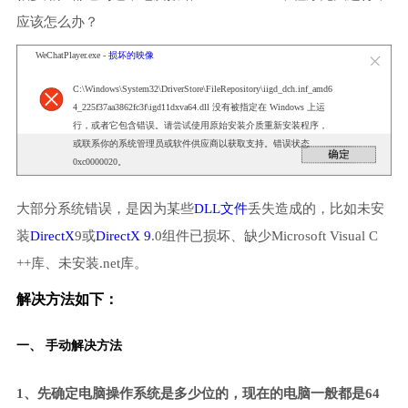
应该怎么办？
WeChatPlayer.exe -
损坏的映像
C:\Windows\System32\DriverStore\FileRepository\iigd_dch.inf_amd6
4_225f37aa3862fc3f\igd11dxva64.dll 没有被指定在 Windows 上运
行，或者它包含错误。请尝试使用原始安装介质重新安装程序，
或联系你的系统管理员或软件供应商以获取支持。错误状态
0xc0000020。
大部分系统错误，是因为某些
DLL文件
丢失造成的，比如未安
装
DirectX
9或
DirectX 9
.0组件已损坏、缺少Microsoft Visual C
++库、未安装.net库。
解决方法如下：
一、 手动解决方法
1、先确定电脑操作系统是多少位的，现在的电脑一般都是64