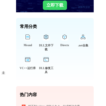
立即下载
常用分类
Msxml
Directx
DLL文件下
.net合集
载
VC++运行库
DLL修复工
具
库、未
热门内容