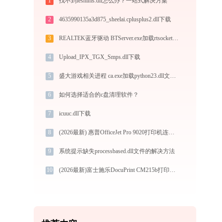
1
找不到ieshims.dll怎么办？一站式解决方案
2
4635990135a3d875_sheelai.cplusplus2.dll下载
3
REALTEK蓝牙驱动 BTServer.exe加载rtsocket.dll文件丢失处理办法
4
Upload_IPX_TGX_Smps.dll下载
5
盛大游戏相关进程 ca.exe加载python23.dll文件丢失处理办法
6
如何选择适合的c盘清理软件？
7
icuuc.dll下载
8
(2026最新) 惠普OfficeJet Pro 9020打印机连接问题解决方法 - 金山毒霸
9
系统提示缺失processbased.dll文件的解决方法
10
(2026最新)富士施乐DocuPrint CM215b打印机驱动下载与安装教程：新手也能轻松搞定