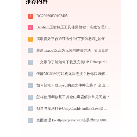
推荐内容
1
DG20260630102405
2
Bandizip压缩解压工具使用教程：高效管理ZIP/RAR/7Z等30+格式的免费压缩神器
3
疯歌音效平台VST插件/补丁安装教程_如何加载插件效果包
4
最新msado15.dll为无效的解决方法 - 金山毒霸
5
一文带你了解如何下载及安装HP Officejet 9100打印机驱动
6
佳能MG6680打印机无法连接？教你快速解决 -金山毒霸
7
如何轻松下载mysql的dll文件并安装？-金山毒霸
8
怎样使用dll修复工具金山毒霸解决常见问题？
9
创造与魔法打开UnityCrashHandler32.exe提示0xc0000005错误码怎么办
10
桌面整理 kwallpaperplayer.exe错误码0xc0000094处理办法