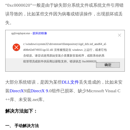
“0xc0000020”一般是由于缺失部分系统文件或系统文件引用错
误导致的，比如某些文件因为病毒或错误操作，出现损坏或丢
失。
qqliveplayer.exe -
损坏的映像
c:\windows\system32\driverstore\filerepository\iigd_dch.inf_amd64_a5
d0ffe42e074935\igc32.dll 没有被指定在 windows 上运行，或者它包
含错误。请尝试使用原始安装介质重新安装程序，或联系你的系
统管理员或软件供应商以获取支持。错误状态 0xc0000020。
大部分系统错误，是因为某些
DLL文件
丢失造成的，比如未安
装
DirectX
9或
DirectX 9
.0组件已损坏、缺少Microsoft Visual C
++库、未安装.net库。
解决方法如下：
一、 手动解决方法