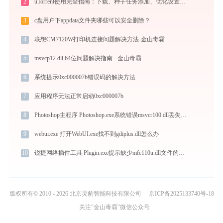
2
uTorrent使用完全指南：下载、种子任务添加、优化设置与BT客户端对比
3
c盘用户下appdata文件夹哪些可以安全删除？
4
联想CM7120W打印机连接问题解决方法-金山毒霸
5
msvcp12.dll 64位问题解决指南 - 金山毒霸
6
系统提示0xc000007b错误码的解决方法
7
应用程序无法正常启动0xc000007b
8
Photoshop主程序 Photoshop.exe系统错误msvcr100.dll丢失如何解决
9
webui.exe 打开WebUI.exe找不到gdiplus.dll怎么办
10
锐捷网络插件工具 Plugin.exe提示缺少mfc110u.dll文件的解决办法
版权所有© 2010 - 2026 北京灵豹智能科技有限公司
京ICP备2025133740号-18
关注“金山毒霸”微信公众号