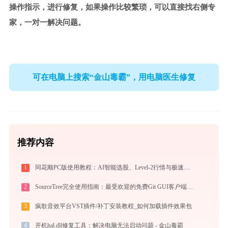
操作指示，进行修复，如果操作比较繁琐，可以直接找右侧专
家，一对一解决问题。
可在电脑上搜索“金山毒霸”，用电脑医生修复
推荐内容
1
同花顺PC版使用教程：AI智能选股、Level-2行情与极速交易一站式炒股指南
2
SourceTree完全使用指南：最受欢迎的免费Git GUI客户端从入门到精通（2026最新）
3
疯歌音效平台VST插件/补丁安装教程_如何加载插件效果包
4
开机hal.dll修复工具：解决电脑无法启动问题 - 金山毒霸