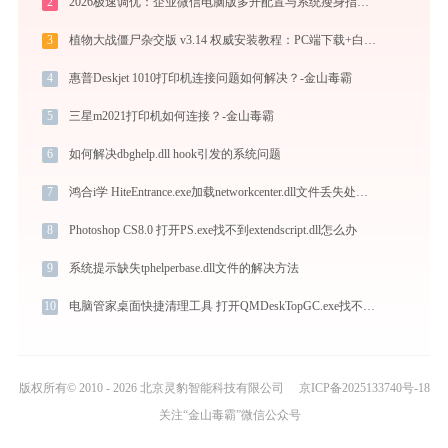
2
2026极速调优：企业微信电脑版多开配置与系统瘦身指南，拒绝流氓捆绑
3
植物大战僵尸杂交版 v3.14 权威安装教程：PC端下载+白屏闪退完美解决
4
惠普Deskjet 1010打印机连接问题如何解决？-金山毒霸
5
三星m2021打印机如何连接？-金山毒霸
6
如何解决dbghelp.dll hook引发的系统问题
7
鸿合i学 HiteEntrance.exe加载networkcenter.dll文件丢失处理办法
8
Photoshop CS8.0 打开PS.exe找不到extendscript.dll怎么办
9
系统提示缺失tphelperbase.dll文件的解决方法
10
电脑管家桌面快捷清理工具 打开QMDeskTopGC.exe找不到tinyxml.dll怎么办
版权所有© 2010 - 2026 北京灵豹智能科技有限公司
京ICP备2025133740号-18
关注“金山毒霸”微信公众号