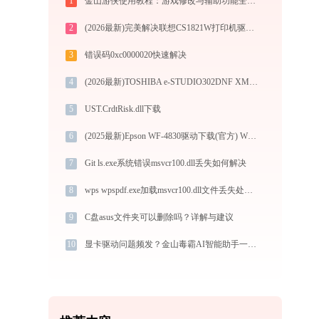
1
金山游侠使用教程：游戏修改与辅助功能全解析
2
(2026最新)完美解决联想CS1821W打印机驱动安装困扰，全面下载安装教程
3
错误码0xc0000020快速解决
4
(2026最新)TOSHIBA e-STUDIO302DNF XML Paper打印机驱动安装不再难，跟着这些步骤一学就会
5
UST.CrdtRisk.dll下载
6
(2025最新)Epson WF-4830驱动下载(官方) Win10/Win11支持
7
Git ls.exe系统错误msvcr100.dll丢失如何解决
8
wps wpspdf.exe加载msvcr100.dll文件丢失处理办法
9
C盘asus文件夹可以删除吗？详解与建议
10
显卡驱动问题频发？金山毒霸AI智能助手一键修复