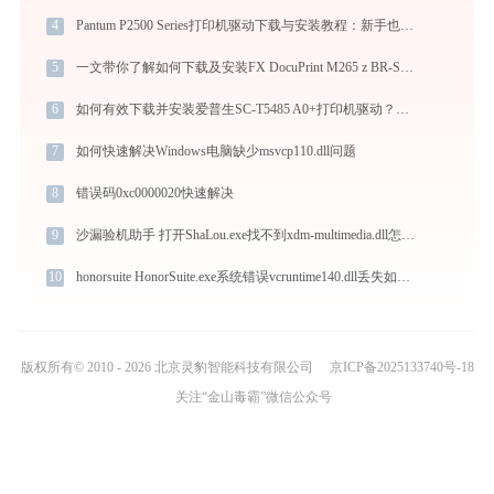
4
Pantum P2500 Series打印机驱动下载与安装教程：新手也能轻松搞定
5
一文带你了解如何下载及安装FX DocuPrint M265 z BR-Script3打印机驱动
6
如何有效下载并安装爱普生SC-T5485 A0+打印机驱动？全方位指导手册
7
如何快速解决Windows电脑缺少msvcp110.dll问题
8
错误码0xc0000020快速解决
9
沙漏验机助手 打开ShaLou.exe找不到xdm-multimedia.dll怎么办
10
honorsuite HonorSuite.exe系统错误vcruntime140.dll丢失如何解决
版权所有© 2010 - 2026 北京灵豹智能科技有限公司
京ICP备2025133740号-18
关注“金山毒霸”微信公众号