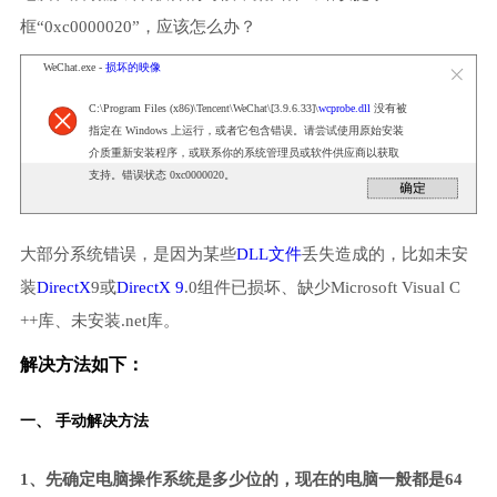
框“0xc0000020”，应该怎么办？
WeChat.exe -
损坏的映像
C:\Program Files (x86)\Tencent\WeChat\[3.9.6.33]\
wcprobe.dll
没有被
指定在 Windows 上运行，或者它包含错误。请尝试使用原始安装
介质重新安装程序，或联系你的系统管理员或软件供应商以获取
支持。错误状态 0xc0000020。
大部分系统错误，是因为某些
DLL文件
丢失造成的，比如未安
装
DirectX
9或
DirectX 9
.0组件已损坏、缺少Microsoft Visual C
++库、未安装.net库。
解决方法如下：
一、 手动解决方法
1、先确定电脑操作系统是多少位的，现在的电脑一般都是64