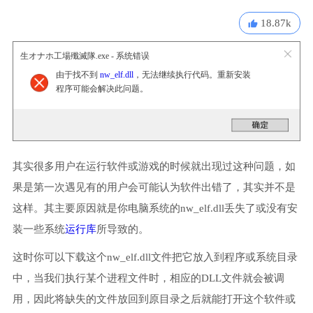
18.87k
生オナホ工場殲滅隊.exe - 系统错误
由于找不到
nw_elf.dll
，无法继续执行代码。重新安装
程序可能会解决此问题。
其实很多用户在运行软件或游戏的时候就出现过这种问题，如
果是第一次遇见有的用户会可能认为软件出错了，其实并不是
这样。其主要原因就是你电脑系统的nw_elf.dll丢失了或没有安
装一些系统
运行库
所导致的。
这时你可以下载这个nw_elf.dll文件把它放入到程序或系统目录
中，当我们执行某个进程文件时，相应的DLL文件就会被调
用，因此将缺失的文件放回到原目录之后就能打开这个软件或