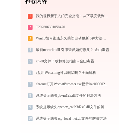
推荐内容
1
我的世界新手入门完全指南：从下载安装到生存第一天，一篇讲透
2
T202606301058470
3
Win10如何彻底永久关闭自动更新 5种方法教你永久关闭win10自动更新
4
最新mscorlib.dll 引用错误如何修复？-金山毒霸
5
xp.dll文件下载和修复指南 - 金山毒霸
6
c盘用户roaming可以删除吗？全面解析
7
chrome打开WechatBrowser.exe提示0xc0000022错误码怎么办
8
系统提示缺失pbvm125.dll文件的解决方法
9
系统提示缺失opencv_calib3d249.dll文件的解决方法
10
系统提示缺失acp_local_net.dll文件的解决方法