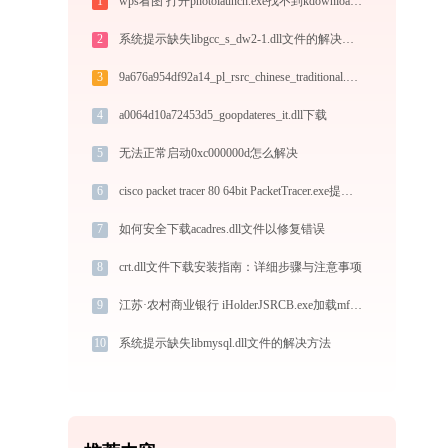
1
wps看图 打开photolaunch.exe找不到kdownload.dll怎么办
2
系统提示缺失libgcc_s_dw2-1.dll文件的解决方法
3
9a676a954df92a14_pl_rsrc_chinese_traditional.dll下载
4
a0064d10a72453d5_goopdateres_it.dll下载
5
无法正常启动0xc000000d怎么解决
6
cisco packet tracer 80 64bit PacketTracer.exe提示缺少qt5networkauth.dll文件的解决办法
7
如何安全下载acadres.dll文件以修复错误
8
crt.dll文件下载安装指南：详细步骤与注意事项
9
江苏·农村商业银行 iHolderJSRCB.exe加载mfc100u.dll文件丢失处理办法
10
系统提示缺失libmysql.dll文件的解决方法