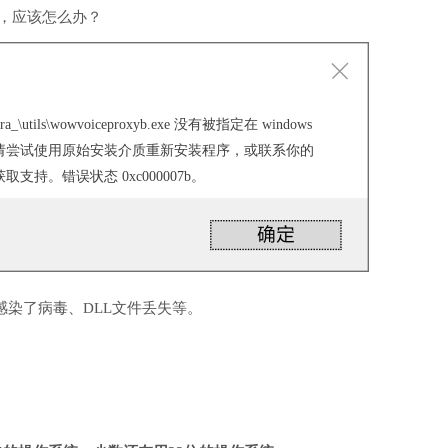
行，应该怎么办？
ra_\utils\wowvoiceproxyb.exe 没有被指定在 windows
请尝试使用原始安装介质重新安装程序，或联系你的
持。错误状态 0xc000007b。
感染了病毒、DLL文件丢失等。