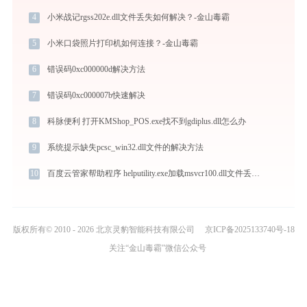
4
小米战记rgss202e.dll文件丢失如何解决？-金山毒霸
5
小米口袋照片打印机如何连接？-金山毒霸
6
错误码0xc000000d解决方法
7
错误码0xc000007b快速解决
8
科脉便利 打开KMShop_POS.exe找不到gdiplus.dll怎么办
9
系统提示缺失pcsc_win32.dll文件的解决方法
10
百度云管家帮助程序 helputility.exe加载msvcr100.dll文件丢失处理办法
版权所有© 2010 - 2026 北京灵豹智能科技有限公司
京ICP备2025133740号-18
关注“金山毒霸”微信公众号