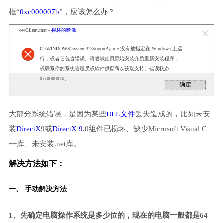
框“
0xc000007b
”，应该怎么办？
owClient.mst -
损坏的映像
C:\WINDOWS\system32\SogouPy.ime 没有被指定在 Windows 上运
行，或者它包含错误。请尝试使用原始安装介质重新安装程序，
或联系你的系统管理员或软件供应商以获取支持。错误状态
0xc000007b。
大部分系统错误，是因为某些
DLL文件
丢失造成的，比如未安
装
DirectX
9或
DirectX 9
.0组件已损坏、缺少Microsoft Visual C
++库、未安装.net库。
解决方法如下：
一、 手动解决方法
1、先确定电脑操作系统是多少位的，现在的电脑一般都是64