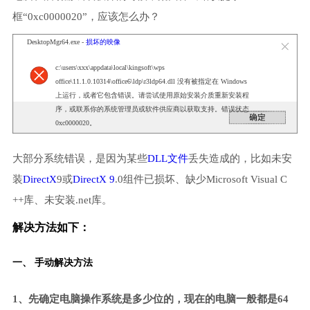
框“0xc0000020”，应该怎么办？
DesktopMgr64.exe -
损坏的映像
c:\users\xxx\appdata\local\kingsoft\wps
office\11.1.0.10314\office6\ldp\r3ldp64.dll 没有被指定在 Windows
上运行，或者它包含错误。请尝试使用原始安装介质重新安装程
序，或联系你的系统管理员或软件供应商以获取支持。错误状态
0xc0000020。
大部分系统错误，是因为某些
DLL文件
丢失造成的，比如未安
装
DirectX
9或
DirectX 9
.0组件已损坏、缺少Microsoft Visual C
++库、未安装.net库。
解决方法如下：
一、 手动解决方法
1、先确定电脑操作系统是多少位的，现在的电脑一般都是64