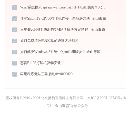
4
Win7系统提示 api-ms-win-core-path-l1-1-0.dll 缺失？3 分钟搞定的修复攻略（附补丁和权限设置）
5
佳能SELPHY CP750打印机连接问题解决方法 -金山毒霸
6
三星4826FN打印机连接问题？解决方案详解 - 金山毒霸
7
如何免费清理电脑C盘的详细方法解析
8
如何解决Windows 8系统中的ntdll.dll错误？-金山毒霸
9
惠普P1108打印机驱动安装
10
应用程序无法正常启动0xc0000020
版权所有© 2010 - 2026 北京灵豹智能科技有限公司
京ICP备2025133740号-18
关注“金山毒霸”微信公众号