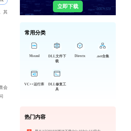
9k
立即下载
。其
常用分类
Msxml
Directx
DLL文件下
.net合集
载
VC++运行库
DLL修复工
查会
具
问
热门内容