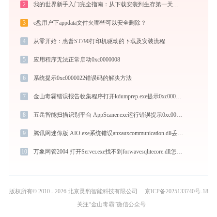
2
我的世界新手入门完全指南：从下载安装到生存第一天，一篇讲透
3
c盘用户下appdata文件夹哪些可以安全删除？
4
从零开始：惠普ST790打印机驱动的下载及安装流程
5
应用程序无法正常启动0xc0000008
6
系统提示0xc0000022错误码的解决方法
7
金山毒霸错误报告收集程序打开kdumprep.exe提示0xc0000096错误码怎么办
8
五岳智能扫描识别平台 AppScaner.exe运行错误提示0xc000007b的解决办法
9
腾讯网迷你版 AIO.exe系统错误anxauxcommunication.dll丢失如何解决
10
万象网管2004 打开Server.exe找不到forwavesqlitecore.dll怎么办
版权所有© 2010 - 2026 北京灵豹智能科技有限公司
京ICP备2025133740号-18
关注“金山毒霸”微信公众号