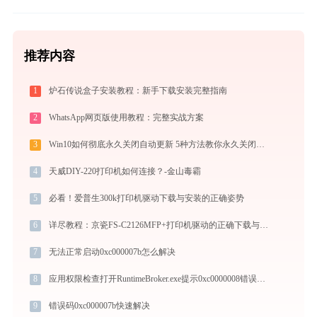
推荐内容
1
炉石传说盒子安装教程：新手下载安装完整指南
2
WhatsApp网页版使用教程：完整实战方案
3
Win10如何彻底永久关闭自动更新 5种方法教你永久关闭win10自动更新
4
天威DIY-220打印机如何连接？-金山毒霸
5
必看！爱普生300k打印机驱动下载与安装的正确姿势
6
详尽教程：京瓷FS-C2126MFP+打印机驱动的正确下载与安装方式
7
无法正常启动0xc000007b怎么解决
8
应用权限检查打开RuntimeBroker.exe提示0xc0000008错误码怎么办
9
错误码0xc000007b快速解决