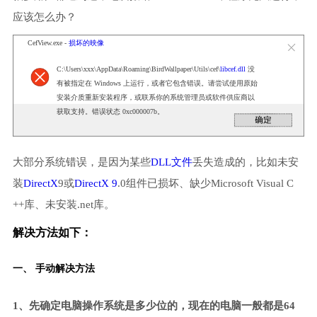
应该怎么办？
CefView.exe -
损坏的映像
C:\Users\xxx\AppData\Roaming\BirdWallpaper\Utils\cef\
libcef.dll
没
有被指定在 Windows 上运行，或者它包含错误。请尝试使用原始
安装介质重新安装程序，或联系你的系统管理员或软件供应商以
获取支持。错误状态 0xc000007b。
大部分系统错误，是因为某些
DLL文件
丢失造成的，比如未安
装
DirectX
9或
DirectX 9
.0组件已损坏、缺少Microsoft Visual C
++库、未安装.net库。
解决方法如下：
一、 手动解决方法
1、先确定电脑操作系统是多少位的，现在的电脑一般都是64