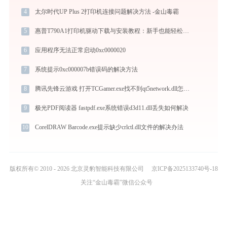
4
太尔时代UP Plus 2打印机连接问题解决方法 -金山毒霸
5
惠普T790A1打印机驱动下载与安装教程：新手也能轻松搞定
6
应用程序无法正常启动0xc0000020
7
系统提示0xc000007b错误码的解决方法
8
腾讯先锋云游戏 打开TCGamer.exe找不到qt5network.dll怎么办
9
极光PDF阅读器 fastpdf.exe系统错误d3d11.dll丢失如何解决
10
CorelDRAW Barcode.exe提示缺少crlctl.dll文件的解决办法
版权所有© 2010 - 2026 北京灵豹智能科技有限公司
京ICP备2025133740号-18
关注“金山毒霸”微信公众号