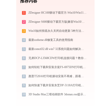
推荐内容
1
ZDesigner HC100驱动下载官方-Win10/Win11兼容
2
ZDesigner S600驱动下载官方版|兼容Win10/Win11
3
Win10如何彻底永久关闭自动更新 5种方法教你永久关闭win10自动更新
4
最新uxtheme.dll修复工具的使用指南
5
最新comctl32.dll win7 32系统问题如何解决？-金山毒霸
6
兄弟DCP-L3568CDW打印机连接问题？教你解决！-金山毒霸
7
如何轻松下载和安装京瓷FS-6975DN打印机驱动？跟着这篇指南走
8
惠普T520A0打印机驱动安装不再难，跟着这些步骤一学就会
9
如何快速下载并安装东芝DP-5118A打印机驱动：详细步骤解析
10
3D Studio Max三维动画软件 3dsmax.exe提示缺少databridge.dll文件的解决办法