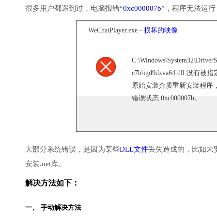
很多用户都遇到过，电脑报错“
0xc000007b
”，程序无法运
WeChatPlayer.exe -
损坏的映像
C:\Windows\System32\DriverS
c7b\igd9dxva64.dll
原始安装介质重新安装程序
错误状态 0xc000007b。
大部分系统错误，是因为某些
DLL文件
丢失造成的，比如未
安装.net库。
解决方法如下：
一、 手动解决方法