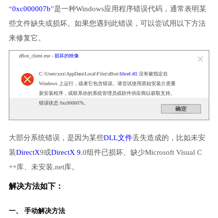
“
0xc000007b
”是一种Windows应用程序错误代码，通常表明某
些文件缺失或损坏。如果您遇到此错误，可以尝试用以下方法
来修复它。
zBox_client.exe -
损坏的映像
C:\Users\xxx\AppData\Local\Filez\zBox\
libcef.dll
没有被指定在
Windows 上运行，或者它包含错误。请尝试使用原始安装介质重
新安装程序，或联系你的系统管理员或软件供应商以获取支持。
错误状态 0xc000007b。
大部分系统错误，是因为某些
DLL文件
丢失造成的，比如未安
装
DirectX
9或
DirectX 9
.0组件已损坏、缺少Microsoft Visual C
++库、未安装.net库。
解决方法如下：
一、 手动解决方法