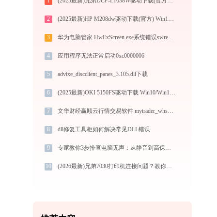
1
(2025最新)兄弟DCP-L1638W驱动下载(官方Win10/Win11)
2
(2025最新)HP M208dw驱动下载(官方) Win10/Win11支持
3
华为电脑管家 HwExScreen.exe系统错误swresample-3.dll丢失如何解决
4
应用程序无法正常启动0xc0000006
5
advixe_discclient_panes_3.105.dll下载
6
(2025最新)OKI 5150FS驱动下载 Win10/Win11 图文安装教程
7
文华财经赢顺云行情交易软件 mytrader_whsp.exe加载dpicalc.dll文件丢失处理办法
8
dll修复工具柜如何解决常见DLL错误
9
专家教你3步排查电脑无声：从静音到高保真，告别无声困扰
10
(2026最新)兄弟7030打印机连接问题？教你快速解决！-金山毒霸