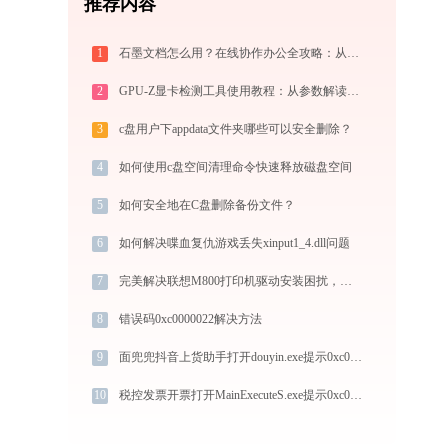
推荐内容
1
石墨文档怎么用？在线协作办公全攻略：从注册到团队高效协同
2
GPU-Z显卡检测工具使用教程：从参数解读到BIOS备份，一站式掌握显卡信息
3
c盘用户下appdata文件夹哪些可以安全删除？
4
如何使用c盘空间清理命令快速释放磁盘空间
5
如何安全地在C盘删除备份文件？
6
如何解决喋血复仇游戏丢失xinput1_4.dll问题
7
完美解决联想M800打印机驱动安装困扰，全面下载安装教程
8
错误码0xc0000022解决方法
9
面兜兜抖音上货助手打开douyin.exe提示0xc00000fd错误码怎么办
10
税控发票开票打开MainExecuteS.exe提示0xc000000d错误码怎么办