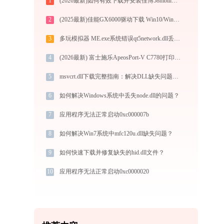
1
(2026最新)如何有效下载并安装佳博58mbiii打印机驱动？全方位指导手册
2
(2025最新)佳能GX6000驱动下载 Win10/Win11支持
3
多玩模拟器 ME.exe系统错误qt5network.dll丢失如何解决
4
(2026最新) 富士施乐ApeosPort-V C7780打印机无法连接？如何解决-金山毒霸
5
msvcrt.dll下载完整指南：解决DLL缺失问题，32/64位系统官方免费版
6
如何解决Windows系统中丢失node.dll的问题？
7
应用程序无法正常启动0xc000007b
8
如何解决Win7系统中mfc120u.dll缺失问题？
9
如何快速下载并修复缺失的hid.dll文件？
10
应用程序无法正常启动0xc0000020