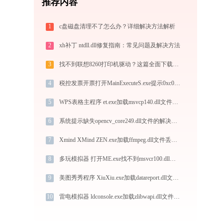
推荐内容
1
c盘磁盘清理不了怎么办？详细解决方法解析
2
xh补丁 ntdll.dll修复指南：常见问题及解决方法
3
找不到联想8260打印机驱动？这篇全面下载安装指南帮到你
4
税控发票开票打开MainExecuteS.exe提示0xc000000d错误码怎么办
5
WPS表格主程序 et.exe加载msvcp140.dll文件丢失处理办法
6
系统提示缺失opencv_core249.dll文件的解决方法
7
Xmind XMind ZEN.exe加载ffmpeg.dll文件丢失处理办法
8
多玩模拟器 打开ME.exe找不到msvcr100.dll怎么办
9
美图秀秀程序 XiuXiu.exe加载datareport.dll文件丢失处理办法
10
雷电模拟器 ldconsole.exe加载zlibwapi.dll文件丢失处理办法