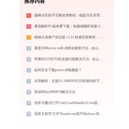
推荐内容
1
傲梅分区助手完整使用教程：磁盘分区管理与数据迁移实战指南
2
番茄畅听PC版免费下载：电脑端畅听海量小说与音乐的终极指南
3
植物大战僵尸杂交版 v3.14 权威安装教程：PC端下载+白屏闪退完美解决
4
最新2008server ntdll.dll错误修复方法 - 金山毒霸
5
奔图M5210打印机连接问题解决方法 - 金山毒霸
6
如何安全下载packet.dll电脑版？
7
实用教程：京瓷FS-1060DN打印机驱动的下载与安装技巧
8
错误码0xc000007b解决方法
9
创造与魔法打开UnityCrashHandler32.exe提示0xc0000005错误码怎么办
10
迅雷主程序 打开Thunder.exe找不到xlcore.dll怎么办