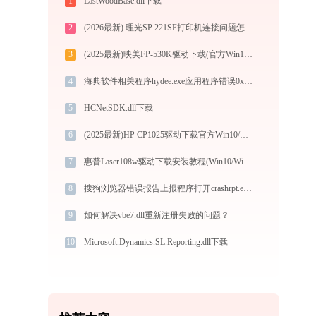
1
LastWoodBase.dll下载
2
(2026最新) 理光SP 221SF打印机连接问题怎么解决？-金山毒霸
3
(2025最新)映美FP-530K驱动下载(官方Win10/Win11)
4
海典软件相关程序hydee.exe应用程序错误0xc0000008解决方法
5
HCNetSDK.dll下载
6
(2025最新)HP CP1025驱动下载官方Win10/Win11安装指南
7
惠普Laser108w驱动下载安装教程(Win10/Win11)
8
搜狗浏览器错误报告上报程序打开crashrpt.exe提示0xc000001d错误码怎么办
9
如何解决vbe7.dll重新注册失败的问题？
10
Microsoft.Dynamics.SL.Reporting.dll下载