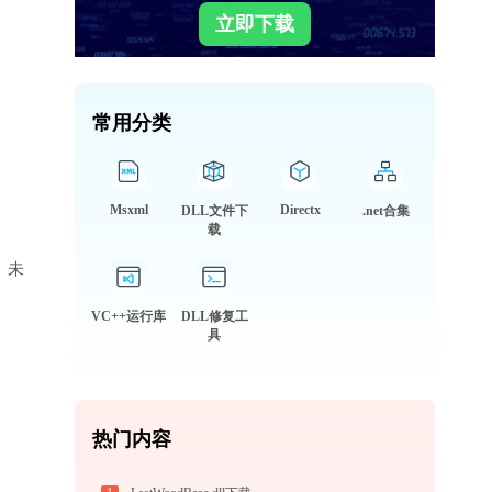
立即下载
常用分类
Msxml
Directx
DLL文件下
.net合集
载
库、未
VC++运行库
DLL修复工
具
热门内容