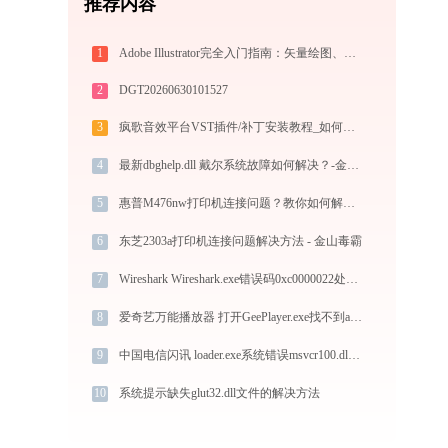
推荐内容
1
Adobe Illustrator完全入门指南：矢量绘图、Logo设计到商业插画的必备工具详解
2
DGT20260630101527
3
疯歌音效平台VST插件/补丁安装教程_如何加载插件效果包
4
最新dbghelp.dll 戴尔系统故障如何解决？-金山毒霸
5
惠普M476nw打印机连接问题？教你如何解决！-金山毒霸
6
东芝2303a打印机连接问题解决方法 - 金山毒霸
7
Wireshark Wireshark.exe错误码0xc0000022处理办法
8
爱奇艺万能播放器 打开GeePlayer.exe找不到asynchttp.dll怎么办
9
中国电信闪讯 loader.exe系统错误msvcr100.dll丢失如何解决
10
系统提示缺失glut32.dll文件的解决方法