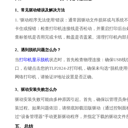
1、常见驱动错误及解决方法
1. '驱动程序无法使用'错误：通常因驱动文件损坏或与系
卡住或报错：检查打印机连接线是否松动，并重启打印后台处理器服务
查标签纸是否用完或卡纸，舱盖是否盖紧。清理打印机内部
2、遇到脱机问题怎么办？
当
打印机显示脱机
状态时，首先检查物理连接：确保USB线
口，右键点击您的TLP2824-Z打印机，确保未勾选“脱
网络打印机，请验证IP地址设置是否正确。
3、
驱动安装失败
怎么办
驱动安装失败可能由多种原因引起。首先，确保以管理员身
装过程。如果问题依旧，请彻底卸载旧版驱动（通过控制面板
过“设备管理器”手动更新驱动程序，并指定下载的驱动文件
五、总结