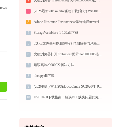
1
火狐浏览器 firefox.exe错误码0xc0000043处理办法
ows
2
(2025最新)HP 477dw驱动下载(官方) Win10/Win11支持
3
Adobe Illustrator Illustrator.exe系统错误msvcr110.dll丢失如何解决
4
StorageVariablesu-1-169.dll下载
5
c盘lcu文件夹可以删除吗？详细解答与风险分析
6
火狐浏览器打开firefox.exe提示0xc0000005错误码怎么办
7
错误码0xc0000022解决方法
8
hhcopy.dll下载
9
(2026最新) 富士施乐DocuCentre SC2020打印机连接问题解决方法 -金山毒霸
10
USP10.dll下载指南：解决DLL缺失问题的完整方案