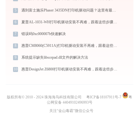
5
遇到富士施乐Phaser 3435DN打印机驱动问题？这里有最全的下载及安装指导
6
夏普AL-1031-WH打印机驱动安装不再难，跟着这些步骤一学就会
7
错误码0xc000007b快速解决
8
惠普CM8060(C5911A)打印机驱动安装不再难，跟着这些步骤一学就会
9
系统提示缺失libscepad.dll文件的解决方法
10
惠普DesignJet Z6800打印机驱动安装不再难，跟着这些步骤一学就会
版权所有© 2010 - 2024 珠海海鸟科技有限公司
粤ICP备18107911号-7
粤
公网安备 44049102496993号
关注“金山毒霸”微信公众号