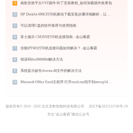
3
疯歌音效平台VST插件/补丁安装教程_如何加载插件效果包
4
HP DeskJet 690C打印机驱动下载安装步骤详细解析，让安装更简单
5
可以清理C盘的软件推荐与使用指南
6
富士施乐 CM205f打印机连接指南 - 金山毒霸
7
佳能iPF681打印机连接问题如何解决？ -金山毒霸
8
错误码0xc000000d解决方法
9
系统提示缺失rlvector.dll文件的解决方法
10
Microsoft Office Excel主程序 打开excel.exe找不到msvcp140.dll怎么办
版权所有© 2010 - 2026 北京灵豹智能科技有限公司
京ICP备2025133740号-18
关注“金山毒霸”微信公众号