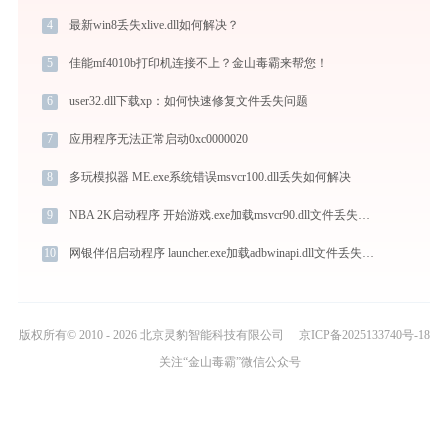
4
最新win8丢失xlive.dll如何解决？
5
佳能mf4010b打印机连接不上？金山毒霸来帮您！
6
user32.dll下载xp：如何快速修复文件丢失问题
7
应用程序无法正常启动0xc0000020
8
多玩模拟器 ME.exe系统错误msvcr100.dll丢失如何解决
9
NBA 2K启动程序 开始游戏.exe加载msvcr90.dll文件丢失处理办法
10
网银伴侣启动程序 launcher.exe加载adbwinapi.dll文件丢失处理办法
版权所有© 2010 - 2026 北京灵豹智能科技有限公司
京ICP备2025133740号-18
关注“金山毒霸”微信公众号