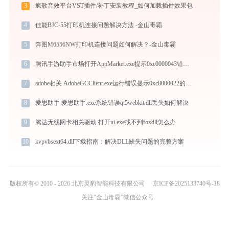
3
疯歌音效平台VST插件/补丁安装教程_如何加载插件效果包
4
佳能BJC-55打印机连接问题解决方法 -金山毒霸
5
奔图M6556NW打印机连接问题如何解决？-金山毒霸
6
腾讯手游助手市场打开AppMarket.exe提示0xc0000043错误码怎么办
7
adobe相关 AdobeGCClient.exe运行错误提示0xc0000022的解决办法
8
爱思助手 爱思助手.exe系统错误qt5webkit.dll丢失如何解决
9
腾达无线网卡相关驱动 打开ui.exe找不到foxdll怎么办
10
kvpvbsext64.dll下载指南：解决DLL缺失问题的完整方案
版权所有© 2010 - 2026 北京灵豹智能科技有限公司
京ICP备2025133740号-18
关注“金山毒霸”微信公众号