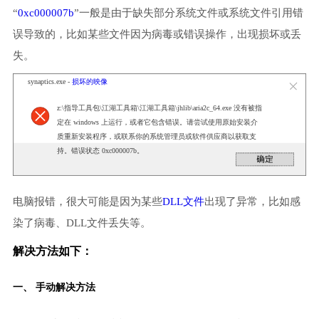
“
0xc000007b
”一般是由于缺失部分系统文件或系统文件引用错
误导致的，比如某些文件因为病毒或错误操作，出现损坏或丢
失。
synaptics.exe -
损坏的映像
z:\指导工具包\江湖工具箱\江湖工具箱\jhlib\aria2c_64.exe 没有被指
定在 windows 上运行，或者它包含错误。请尝试使用原始安装介
质重新安装程序，或联系你的系统管理员或软件供应商以获取支
持。错误状态 0xc000007b。
电脑报错，很大可能是因为某些
DLL文件
出现了异常，比如感
染了病毒、DLL文件丢失等。
解决方法如下：
一、 手动解决方法