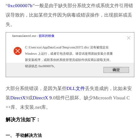
“
0xc000007b
”一般是由于缺失部分系统文件或系统文件引用错
误导致的，比如某些文件因为病毒或错误操作，出现损坏或丢
失。
fasttranslatectrl.exe -
损坏的映像
C:\Users\xxx\AppData\Local\Temp\com20372.dlcc 没有被指定在
Windows 上运行，或者它包含错误。请尝试使用原始安装介质重
新安装程序，或联系你的系统管理员或软件供应商以获取支持。
错误状态 0xc000007b。
大部分系统错误，是因为某些
DLL文件
丢失造成的，比如未安
装
DirectX
9或
DirectX 9
.0组件已损坏、缺少Microsoft Visual C
++库、未安装.net库。
解决方法如下：
一、 手动解决方法